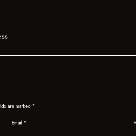
ess
elds are marked
*
Email
*
W